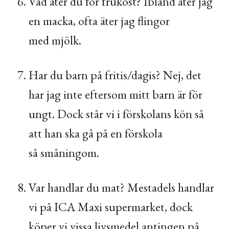
Vad äter du för frukost? Ibland äter jag
en macka, ofta äter jag flingor
med mjölk.
Har du barn på fritis/dagis? Nej, det
har jag inte eftersom mitt barn är för
ungt. Dock står vi i förskolans kön så
att han ska gå på en förskola
så småningom.
Var handlar du mat? Mestadels handlar
vi på
ICA
Maxi supermarket, dock
köper vi vissa livsmedel antingen på