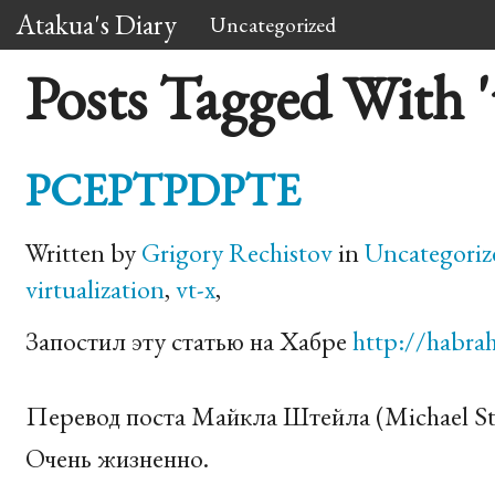
Atakua's Diary
Uncategorized
Posts Tagged With '
PCEPTPDPTE
Written by
Grigory Rechistov
in
Uncategoriz
virtualization
,
vt-x
,
Запостил эту статью на Хабре
http://habra
Перевод поста Майкла Штейла (Michael St
Очень жизненно.