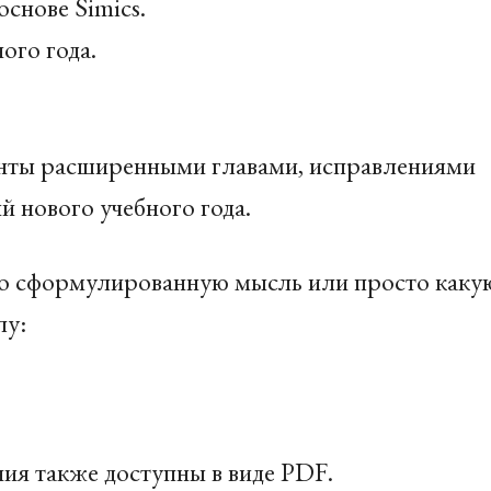
снове Simics.
ого года.
енты расширенными главами, исправлениями
й нового учебного года.
охо сформулированную мысль или просто каку
лу:
ия также доступны в виде
PDF
.