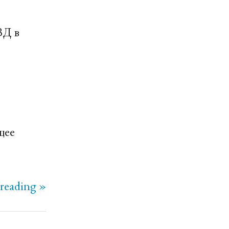
ВД в
щее
reading »