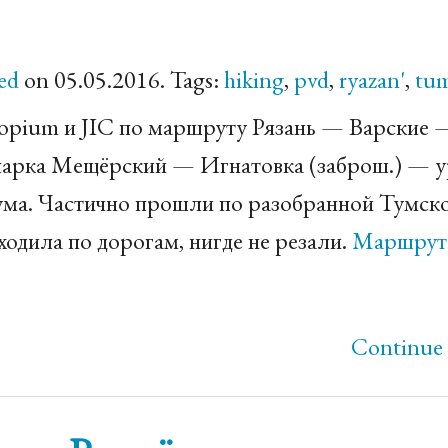
ed
on 05.05.2016. Tags:
hiking
,
pvd
,
ryazan'
,
tu
 opium и
JIC
по маршруту Рязань — Варские 
арка Мещёрский — Игнатовка (заброш.) — у
ма. Частично прошли по разобранной Тумск
одила по дорогам, нигде не резали.
Маршрут
Continue 