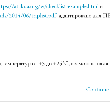
ttps://atakua.org/w/checklist-example.html
и
ds/2014/06/triplist.pdf
, адаптировано для П
д температур от +5 до +25°C, возможны паля
Continue 