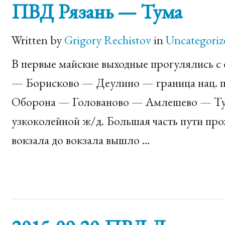
ПВД Рязань — Тума
Written by
Grigory Rechistov
in
Uncategoriz
В первые майские выходные прогулялись с
— Борисково — Деулино — граница нац. п
Оборона — Голованово ­— Амлешево — Ту
узкоколейной ж/д. Большая часть пути прох
вокзала до вокзала вышло …