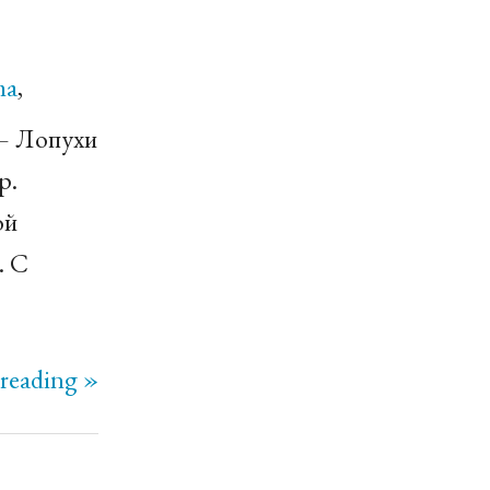
ma
,
— Лопухи
р.
ой
. С
reading »