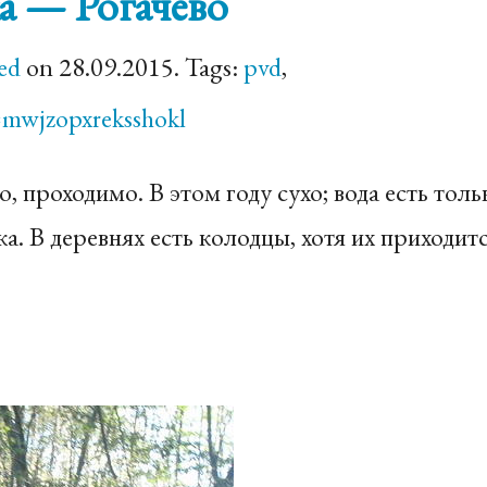
а — Рогачёво
ed
on 28.09.2015. Tags:
pvd
,
=mwjzopxreksshokl
, проходимо. В этом году сухо; вода есть толь
а. В деревнях есть колодцы, хотя их приходит