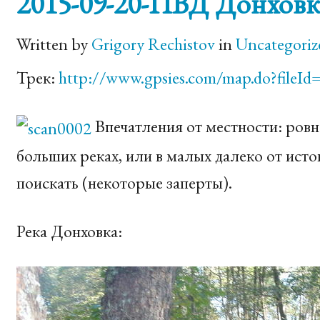
2015-09-20-ПВД Донховк
Written by
Grigory Rechistov
in
Uncategoriz
Трек:
http://www.gpsies.com/map.do?fileId
Впечатления от местности: ровно
больших реках, или в малых далеко от исток
поискать (некоторые заперты).
Река Донховка: