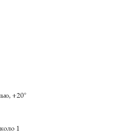
чью, +20°
около 1