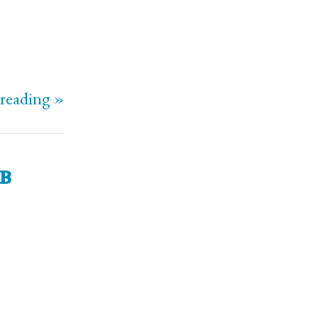
reading »
в