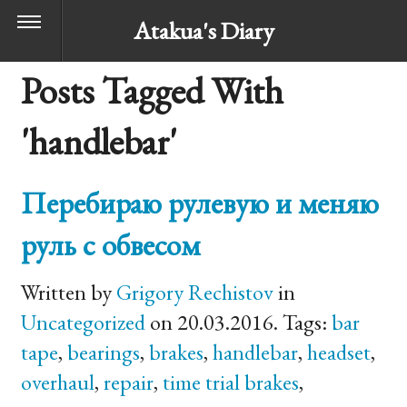
Atakua's Diary
Posts Tagged With
'handlebar'
Перебираю рулевую и меняю
руль с обвесом
Written by
Grigory Rechistov
in
Uncategorized
on 20.03.2016. Tags:
bar
tape
,
bearings
,
brakes
,
handlebar
,
headset
,
overhaul
,
repair
,
time trial brakes
,