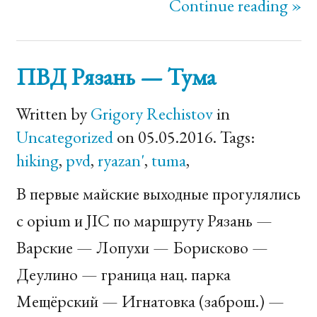
Continue reading »
ПВД Рязань — Тума
Written by
Grigory Rechistov
in
Uncategorized
on 05.05.2016. Tags:
hiking
,
pvd
,
ryazan'
,
tuma
,
В первые майские выходные прогулялись
с opium и
JIC
по маршруту Рязань —
Варские — Лопухи — Борисково —
Деулино — граница нац. парка
Мещёрский — Игнатовка (заброш.) —