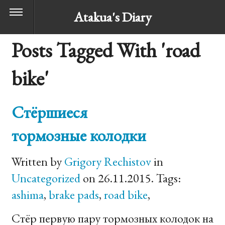
Atakua's Diary
Posts Tagged With 'road
bike'
Стёршиеся
тормозные колодки
Written by
Grigory Rechistov
in
Uncategorized
on 26.11.2015. Tags:
ashima
,
brake pads
,
road bike
,
Стёр первую пару тормозных колодок на