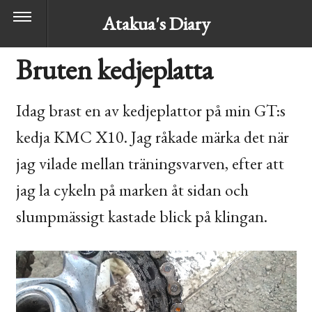
Atakua's Diary
Bruten kedjeplatta
Idag brast en av kedjeplattor på min
GT
:s
kedja
KMC
X10. Jag råkade märka det när
jag vilade mellan träningsvarven, efter att
jag la cykeln på marken åt sidan och
slumpmässigt kastade blick på klingan.