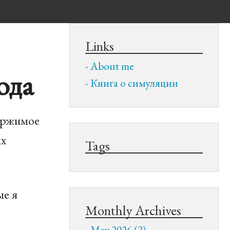
Links
About me
ода
Книга о симуляции
держимое
ях
Tags
ые я
Monthly Archives
May 2026 (2)