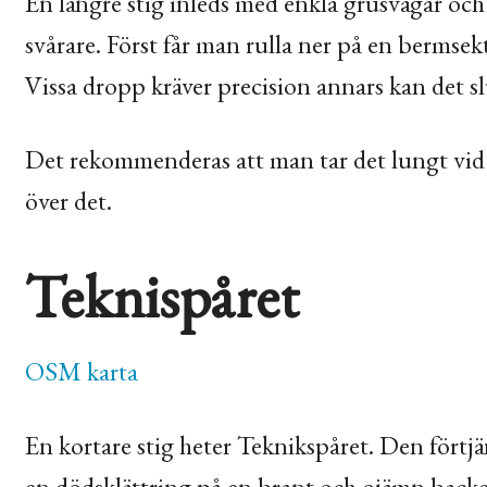
En längre stig inleds med enkla grusvägar oc
svårare. Först får man rulla ner på en bermse
Vissa dropp kräver precision annars kan det slut
Det rekommenderas att man tar det lungt vid f
över det.
Teknispåret
OSM
karta
En kortare stig heter Teknikspåret. Den förtj
en dödsklättring på en brant och ojämn backe.