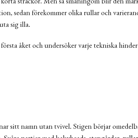
h korta sträckor. Men så småningom blir den mär
ktion, sedan förekommer olika rullar och varieran
a sig illa.
örsta åket och undersöker varje tekniska hinder 
änar sitt namn utan tvivel. Stigen börjar omedel
 Svåra partier med babyheads, stengårdar, rulla