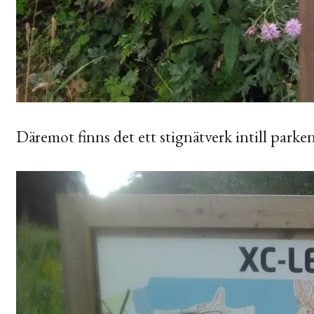
Däremot finns det ett stignätverk intill parken